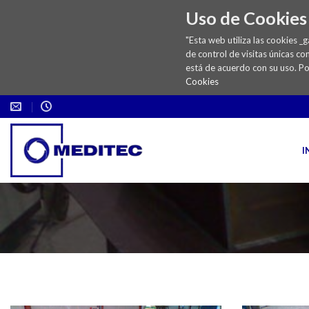
Uso de Cookies
"Esta web utiliza las cookies _
de control de visitas únicas co
está de acuerdo con su uso. P
Cookies
Skip
to
content
I